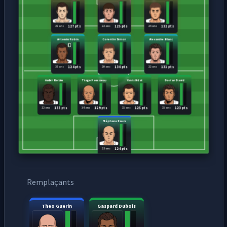
23 ans
22 ans
24 ans
127 pts
125 pts
132 pts
Antonin Robin
Corentin Simon
Alexandre Blanc
23 ans
20 ans
22 ans
124 pts
130 pts
131 pts
Aubin Robin
Tiago Rousseau
Yanis Vidal
Dorian David
22 ans
19 ans
21 ans
21 ans
133 pts
129 pts
125 pts
123 pts
Stéphane Faure
25 ans
124 pts
Remplaçants
Theo Guerin
Gaspard Dubois