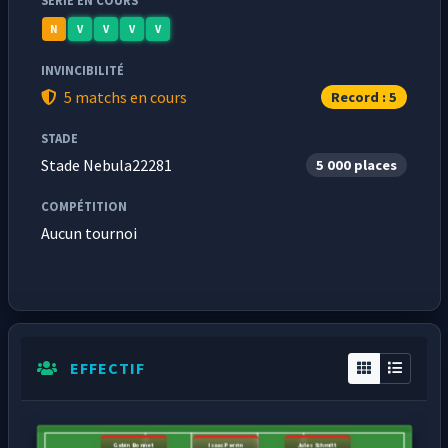
SÉRIE EN COURS
N
V
V
V
V
INVINCIBILITÉ
5 matchs en cours
Record : 5
STADE
Stade Nebula22281
5 000 places
COMPÉTITION
Aucun tournoi
EFFECTIF
Gabin Bonnet
Isaac Perrin
Jules Schmitt