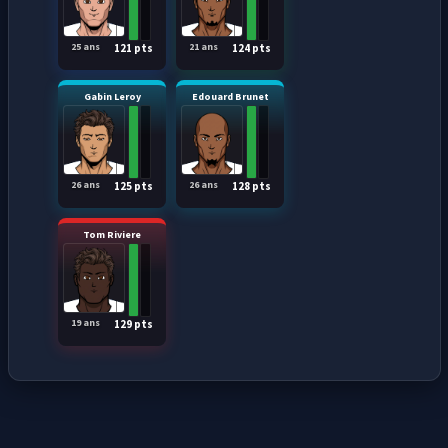
25 ans
21 ans
121 pts
124 pts
Gabin Leroy
Edouard Brunet
26 ans
26 ans
125 pts
128 pts
Tom Riviere
19 ans
129 pts