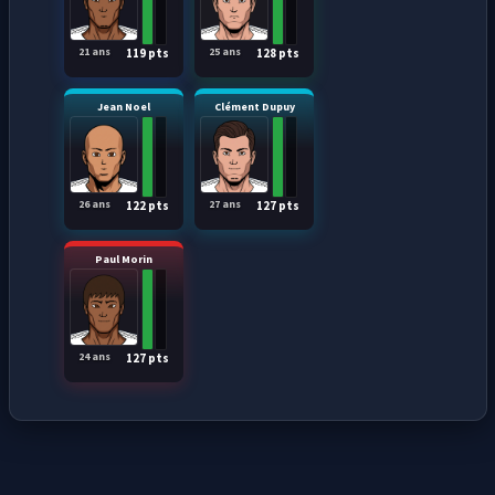
21 ans
25 ans
119 pts
128 pts
Jean Noel
Clément Dupuy
26 ans
27 ans
122 pts
127 pts
Paul Morin
24 ans
127 pts