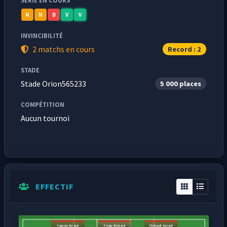
SÉRIE EN COURS
N
N
D
V
V
INVINCIBILITÉ
2 matchs en cours
Record : 2
STADE
Stade Orion565233
5 000 places
COMPÉTITION
Aucun tournoi
EFFECTIF
Cyprien Giraud
Tiago Richard
Thibault Gerard