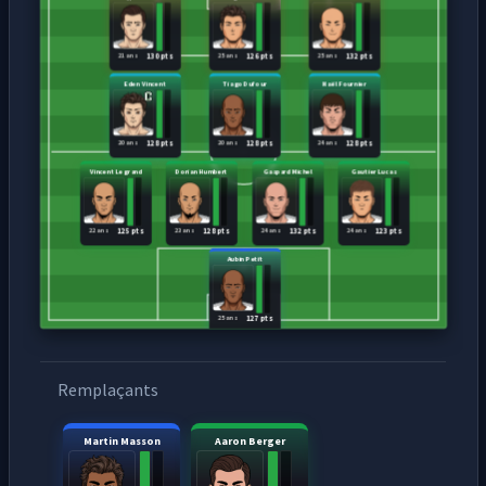
21 ans
25 ans
25 ans
130 pts
126 pts
132 pts
Eden Vincent
Tiago Dufour
Naël Fournier
20 ans
20 ans
24 ans
128 pts
128 pts
128 pts
Vincent Legrand
Dorian Humbert
Gaspard Michel
Gautier Lucas
22 ans
23 ans
24 ans
24 ans
125 pts
128 pts
132 pts
123 pts
Aubin Petit
25 ans
127 pts
Remplaçants
Martin Masson
Aaron Berger