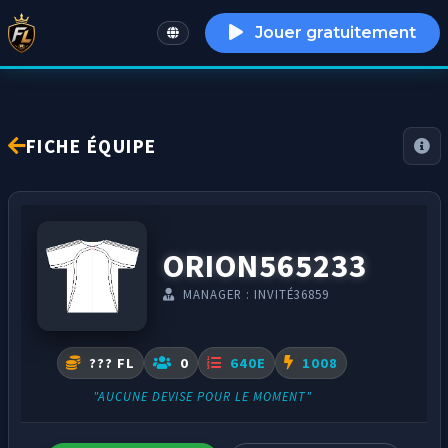
Jouer gratuitement
English
FICHE ÉQUIPE
ORION565233
MANAGER : INVITÉ36859
??? FL
0
640E
1008
"AUCUNE DEVISE POUR LE MOMENT"