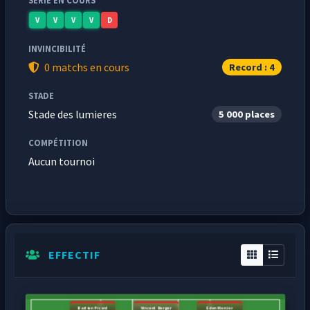
SÉRIE EN COURS
V
V
V
V
D
INVINCIBILITÉ
0 matchs en cours
Record : 4
STADE
Stade des lumieres
5 000 places
COMPÉTITION
Aucun tournoi
EFFECTIF
Bastien Picard
Vincent Berger
Eden Mercier