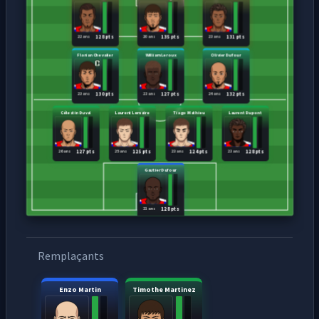
22 ans
20 ans
23 ans
128 pts
135 pts
131 pts
Florian Chevalier
William Leroux
Olivier Dufour
23 ans
23 ans
24 ans
130 pts
127 pts
132 pts
Célestin Duval
Laurent Lemaire
Tiago Mathieu
Laurent Dupont
26 ans
25 ans
23 ans
23 ans
127 pts
125 pts
124 pts
128 pts
Gautier Dufour
21 ans
128 pts
Remplaçants
Enzo Martin
Timothe Martinez