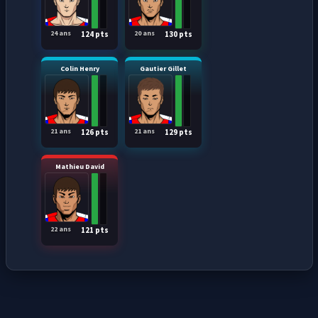
24 ans
20 ans
124 pts
130 pts
Colin Henry
Gautier Gillet
21 ans
21 ans
126 pts
129 pts
Mathieu David
22 ans
121 pts