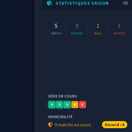
STATISTIQUES SAISON
5
3
1
1
MATCHS
VICTOIRES
NULS
DÉFAITES
SÉRIE EN COURS
V
V
V
N
D
INVINCIBILITÉ
0 matchs en cours
Record : 4