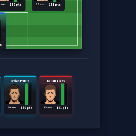
 ans
19 ans
130 pts
131 pts
t
ts
Dylan Perrin
Kylian Blanc
20 ans
19 ans
130 pts
121 pts