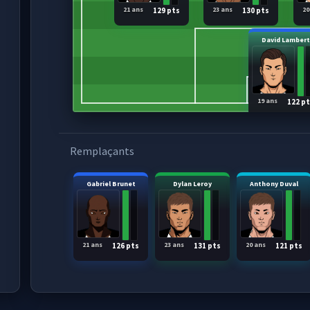
21 ans
23 ans
20
129 pts
130 pts
David Lamber
19 ans
122 p
Remplaçants
Gabriel Brunet
Dylan Leroy
Anthony Duval
21 ans
23 ans
20 ans
126 pts
131 pts
121 pts