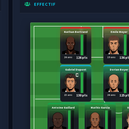
EFFECTIF
Nathan Bertrand
Emile Meyer
26 ans
19 ans
126 pts
136 p
Gabriel Dupont
Dorian Boyer
23 ans
26 ans
130 pts
125 p
Antoine Gaillard
Mathis Garcia
V