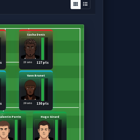
Sacha Denis
23 ans
ts
127 pts
Yann Brunet
20 ans
ts
130 pts
alentin Perrin
Hugo Girard