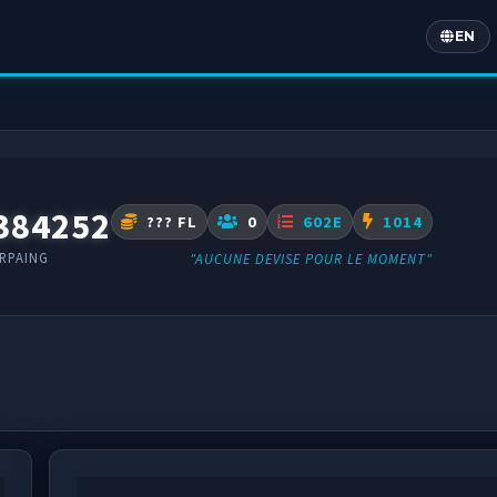
EN
Englis
384252
??? FL
0
602E
1014
RPAING
"AUCUNE DEVISE POUR LE MOMENT"