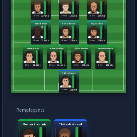
25 ans
19 ans
21 ans
127 pts
131 pts
134 pts
Benoît Simon
Dorian Bonnet
Auguste Brun
22 ans
20 ans
25 ans
129 pts
128 pts
130 pts
Naël Mathieu
Matheo Nicolas
Sacha Bernard
Jacques Humbert
26 ans
19 ans
25 ans
21 ans
128 pts
131 pts
133 pts
131 pts
Matheo Gautier
25 ans
122 pts
Remplaçants
Florian Francois
Thibault Giraud