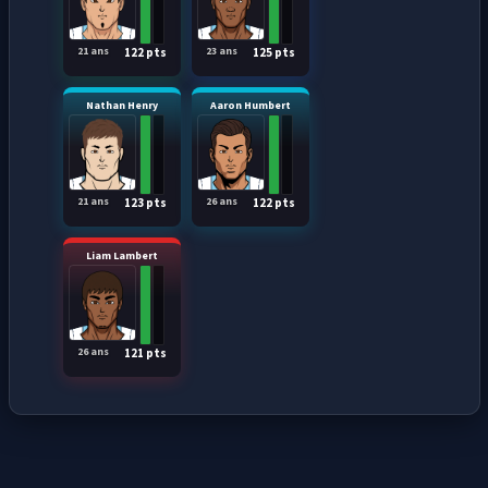
21 ans
23 ans
122 pts
125 pts
Nathan Henry
Aaron Humbert
21 ans
26 ans
123 pts
122 pts
Liam Lambert
26 ans
121 pts