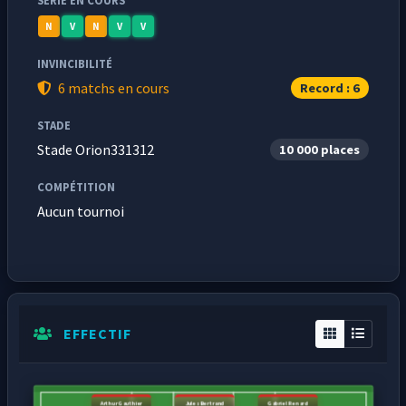
SÉRIE EN COURS
N
V
N
V
V
INVINCIBILITÉ
6 matchs en cours
Record : 6
STADE
Stade Orion331312
10 000 places
COMPÉTITION
Aucun tournoi
EFFECTIF
Arthur Gauthier
Jules Bertrand
Gabriel Renard