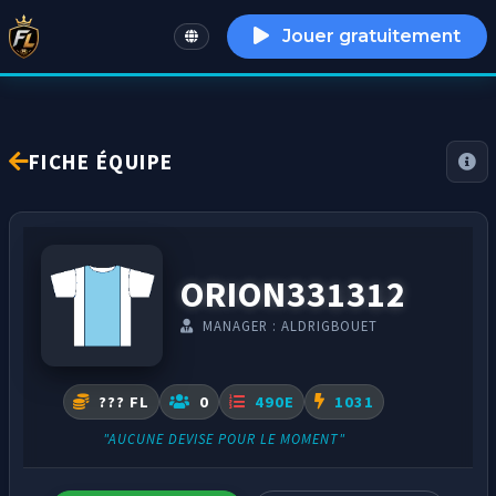
Jouer gratuitement
English
FICHE ÉQUIPE
ORION331312
MANAGER : ALDRIGBOUET
??? FL
0
490E
1031
"AUCUNE DEVISE POUR LE MOMENT"