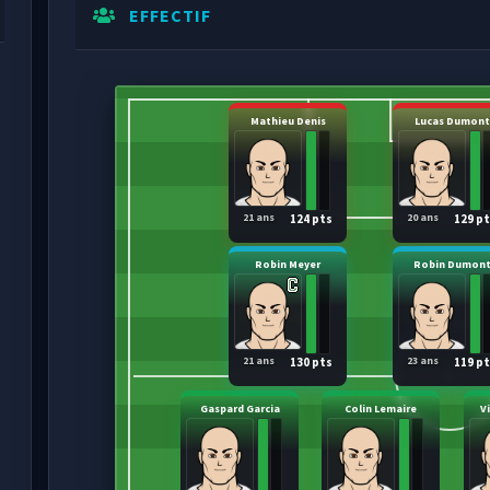
EFFECTIF
Mathieu Denis
Lucas Dumont
21 ans
20 ans
124 pts
129 p
Robin Meyer
Robin Dumon
21 ans
23 ans
130 pts
119 p
Gaspard Garcia
Colin Lemaire
V