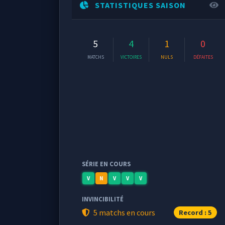
STATISTIQUES SAISON
5
4
1
0
MATCHS
VICTOIRES
NULS
DÉFAITES
SÉRIE EN COURS
V
N
V
V
V
INVINCIBILITÉ
5 matchs en cours
Record : 5