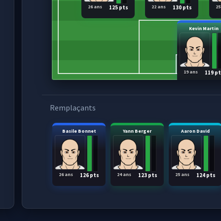
26 ans
22 ans
25
125 pts
130 pts
Kevin Martin
19 ans
119 p
Remplaçants
Basile Bonnet
Yann Berger
Aaron David
26 ans
24 ans
25 ans
126 pts
123 pts
124 pts