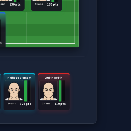
 ans
24 ans
130 pts
130 pts
ts
Philippe Clement
Aubin Robin
24 ans
23 ans
127 pts
119 pts