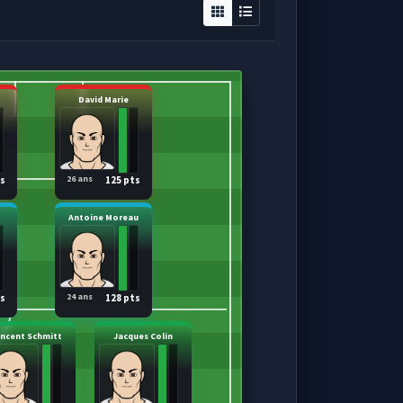
David Marie
26 ans
ts
125 pts
t
Antoine Moreau
24 ans
ts
128 pts
incent Schmitt
Jacques Colin