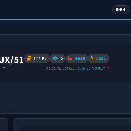
EN
Englis
UX/51
??? FL
0
468E
1031
LIVS
"AUCUNE DEVISE POUR LE MOMENT"