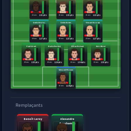
22 ans
21 ans
21 ans
131 pts
135 pts
125 pts
Emile Nicolas
Emile Robin
Vincent Roussel
24 ans
20 ans
25 ans
127 pts
125 pts
127 pts
Paul Girard
Martin Renard
Ethan Richard
Aloïs Morel
24 ans
24 ans
22 ans
23 ans
135 pts
126 pts
134 pts
135 pts
Edouard Masson
21 ans
124 pts
Remplaçants
Benoît Leroy
Alexandre
Deschamps