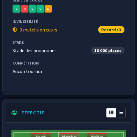
SÉRIE EN COURS
V
D
V
V
N
INVINCIBILITÉ
3 matchs en cours
Record : 3
STADE
Stade des poupounes
10 000 places
COMPÉTITION
Aucun tournoi
EFFECTIF
Enzo Lucas
Guillaume Robin
Louis Mercier