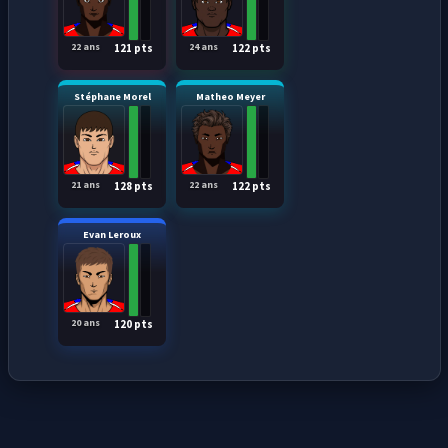
22 ans
24 ans
121 pts
122 pts
Stéphane Morel
Matheo Meyer
21 ans
22 ans
128 pts
122 pts
Evan Leroux
20 ans
120 pts