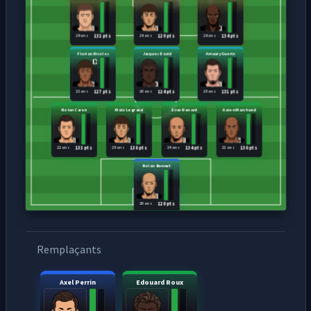
26 ans
24 ans
26 ans
132 pts
129 pts
134 pts
Florian Nicolas
Jacques David
Amaury Guerin
22 ans
20 ans
25 ans
127 pts
124 pts
131 pts
Nolan Caron
Malo Legrand
Evan Renard
Aaron Marchand
22 ans
25 ans
24 ans
21 ans
133 pts
130 pts
134 pts
130 pts
Nolan Bonnet
20 ans
120 pts
Remplaçants
Axel Perrin
Edouard Roux