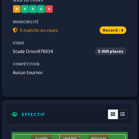
SÉRIE EN COURS
N
V
V
V
D
INVINCIBILITÉ
0 matchs en cours
Record : 4
STADE
Stade Orion976034
5 000 places
COMPÉTITION
Aucun tournoi
EFFECTIF
Dorian Henry
Laurent Robin
Warren Fontaine