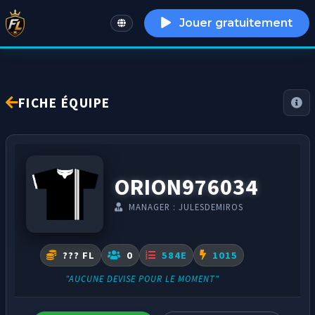
Jouer gratuitement
English
FICHE ÉQUIPE
ORION976034
MANAGER : JULESDEMIROS
??? FL
0
584E
1015
"AUCUNE DEVISE POUR LE MOMENT"