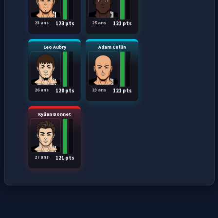
23 ans
25 ans
123 pts
121 pts
Leo Aubry
Adam Collin
26 ans
23 ans
120 pts
121 pts
Kylian Bonnet
27 ans
121 pts