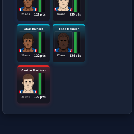
24 ans
26 ans
121 pts
125 pts
Aloïs Richard
Enzo Meunier
20 ans
27 ans
122 pts
124 pts
Gautier Martinez
21 ans
127 pts