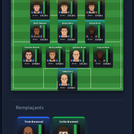
21 ans
22 ans
26 ans
131 pts
132 pts
130 pts
Eliott Meunier
Arthur Aubry
Eden Dufour
25 ans
24 ans
21 ans
123 pts
126 pts
128 pts
Timothe Vincent
Wesley Barbier
Quentin Boyer
Gaspard Vidal
25 ans
26 ans
20 ans
28 ans
134 pts
126 pts
131 pts
128 pts
Gabin Leroy
24 ans
124 pts
Remplaçants
Tom Roussel
Colin Bonnet