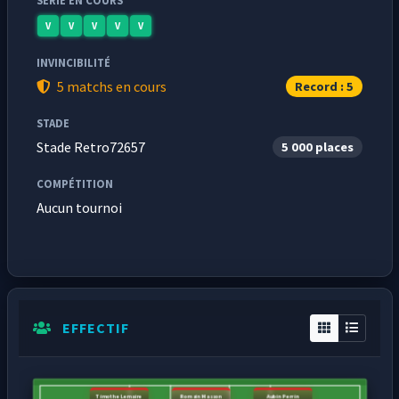
SÉRIE EN COURS
V
V
V
V
V
INVINCIBILITÉ
5 matchs en cours
Record : 5
STADE
Stade Retro72657
5 000 places
COMPÉTITION
Aucun tournoi
EFFECTIF
Timothe Lemaire
Romain Masson
Aubin Perrin