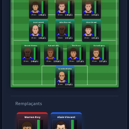
25 ans
22 ans
23 ans
140 pts
149 pts
139 pts
Jean Laurent
Jules Roussel
Léon Giraud
20 ans
26 ans
25 ans
166 pts
135 pts
133 pts
Vincent Riviere
Kylian David
Noé Roux
Nolan Dupuy
22 ans
25 ans
24 ans
23 ans
140 pts
138 pts
137 pts
137 pts
Corentin Martin
21 ans
130 pts
Remplaçants
Warren Roy
Alain Vincent