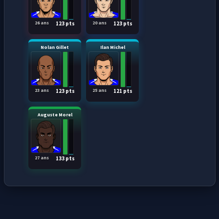
26 ans
20 ans
123 pts
123 pts
Nolan Gillet
Ilan Michel
23 ans
25 ans
123 pts
121 pts
Auguste Morel
27 ans
133 pts