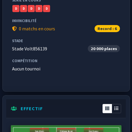
SÉRIE EN COURS
D
D
D
D
D
INVINCIBILITÉ
0 matchs en cours
Record : 6
STADE
Stade Volt856139
20 000 places
COMPÉTITION
Aucun tournoi
EFFECTIF
Yann Blanc
Philippe Boyer
Axel Dupuy