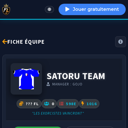
Jouer gratuitement
English
FICHE ÉQUIPE
SATORU TEAM
MANAGER : GOJO
??? FL
0
598E
1016
"LES EXORCISTES VAINCRONT"