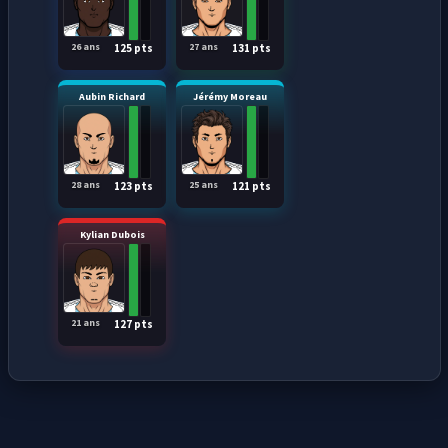
26 ans
27 ans
125 pts
131 pts
Aubin Richard
Jérémy Moreau
28 ans
25 ans
123 pts
121 pts
Kylian Dubois
21 ans
127 pts