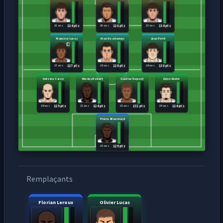
21 ans
20 ans
23 ans
124 pts
126 pts
134 pts
Maxence Lucas
Alan Deschamps
Jean Petit
27 ans
25 ans
26 ans
127 pts
128 pts
130 pts
Antoine Caron
Wesley Robert
Gautier Dupont
Eden Andre
26 ans
22 ans
23 ans
24 ans
129 pts
124 pts
132 pts
124 pts
Pierre Blanchard
23 ans
129 pts
Remplaçants
Florian Leroux
Olivier Lucas