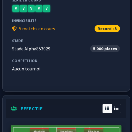
SÉRIE EN COURS
V
V
V
V
V
INVINCIBILITÉ
5 matchs en cours
Record : 5
STADE
Stade Alpha853029
5 000 places
COMPÉTITION
Aucun tournoi
EFFECTIF
Julien Vincent
Dorian Simon
Kylian Meyer