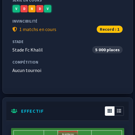
SÉRIE EN COURS
V
D
N
D
V
INVINCIBILITÉ
1 matchs en cours
Record : 1
STADE
Stade Fc Khalil
5 000 places
COMPÉTITION
Aucun tournoi
EFFECTIF
Noah Mercier