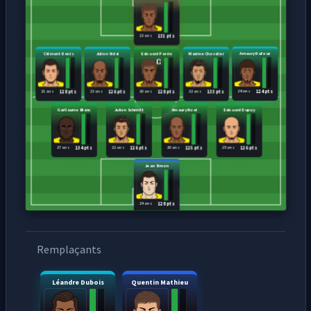
22 ans
131 pts
Clément Denis
Julien Vidal
Edouard Perrin
Maxime Chevalier
Amaury Dufour
21 ans
23 ans
20 ans
22 ans
26 ans
128 pts
126 pts
128 pts
133 pts
124 pts
Guillaume Blanc
Julien Schmitt
Amaury Noel
Edouard Dupuy
27 ans
22 ans
20 ans
25 ans
134 pts
126 pts
125 pts
126 pts
Jean Simon
24 ans
128 pts
Remplaçants
Léandre Dubois
Quentin Mathieu