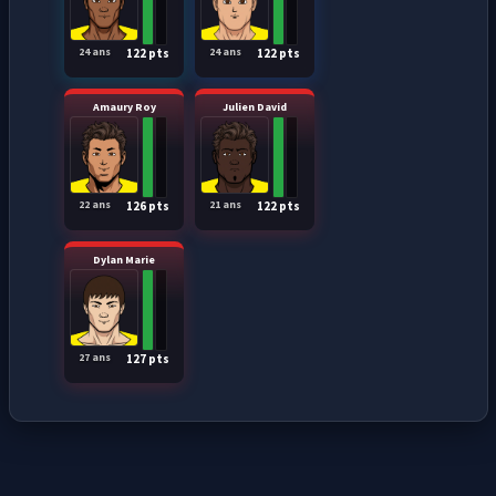
24 ans
24 ans
122 pts
122 pts
Amaury Roy
Julien David
22 ans
21 ans
126 pts
122 pts
Dylan Marie
27 ans
127 pts