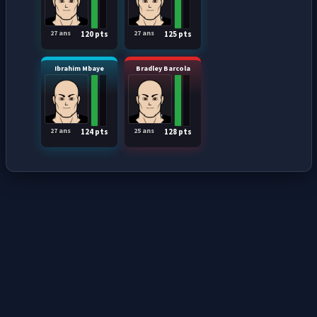
27 ans
27 ans
120 pts
125 pts
Ibrahim Mbaye
Bradley Barcola
27 ans
25 ans
124 pts
128 pts