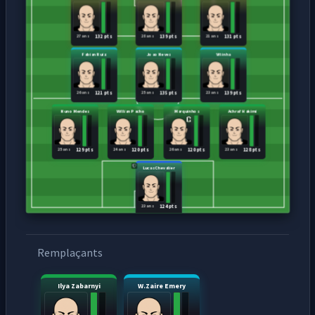
27 ans
28 ans
21 ans
132 pts
139 pts
131 pts
Fabian Ruiz
Joao Neves
Vitinha
26 ans
25 ans
23 ans
121 pts
135 pts
139 pts
Nuno Mendes
Willian Pacho
Marquinhos
Achraf Hakimi
25 ans
24 ans
26 ans
23 ans
129 pts
120 pts
120 pts
128 pts
Lucas Chevalier
23 ans
124 pts
Remplaçants
Ilya Zabarnyi
W.Zaire Emery