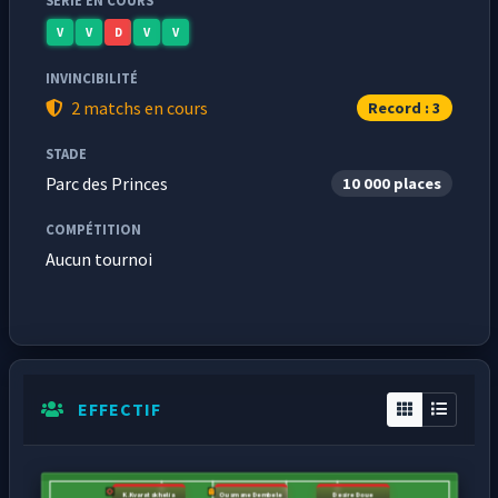
SÉRIE EN COURS
V
V
D
V
V
INVINCIBILITÉ
2 matchs en cours
Record : 3
STADE
Parc des Princes
10 000 places
COMPÉTITION
Aucun tournoi
EFFECTIF
K.Kvaratskhelia
Ousmane Dembele
Desire Doue