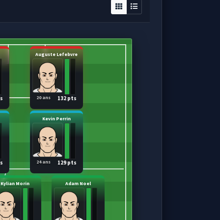
Auguste Lefebvre
20 ans
ts
132 pts
Kevin Perrin
24 ans
ts
129 pts
Kylian Morin
Adam Noel