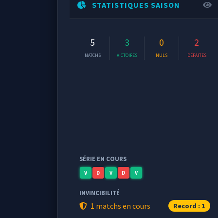
STATISTIQUES SAISON
5
3
0
2
MATCHS
VICTOIRES
NULS
DÉFAITES
SÉRIE EN COURS
V
D
V
D
V
INVINCIBILITÉ
1 matchs en cours
Record : 1