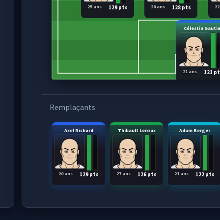
25 ans
20 ans
22
129 pts
128 pts
Célestin Gautie
21 ans
121 p
Remplaçants
Axel Richard
Thibault Leroux
Adam Berger
20 ans
27 ans
21 ans
129 pts
126 pts
122 pts