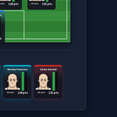
 ans
20 ans
125 pts
131 pts
r
ts
Wesley Francois
Côme Gerard
20 ans
26 ans
130 pts
121 pts