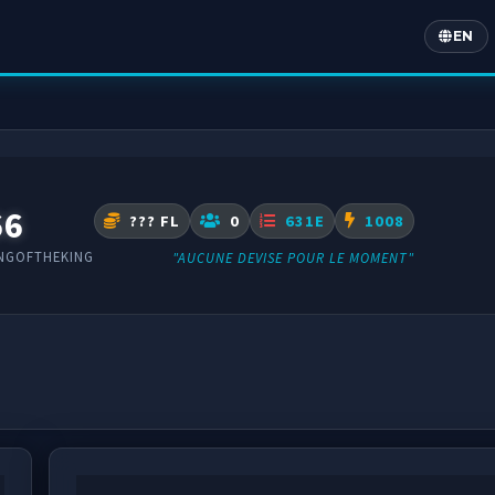
EN
Englis
66
??? FL
0
631E
1008
INGOFTHEKING
"AUCUNE DEVISE POUR LE MOMENT"