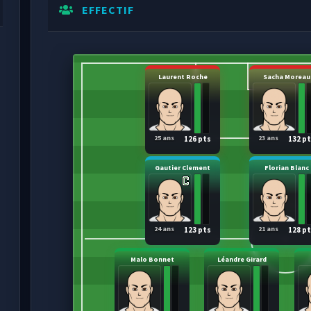
EFFECTIF
Laurent Roche
Sacha Moreau
25 ans
23 ans
126 pts
132 p
Gautier Clement
Florian Blanc
24 ans
21 ans
123 pts
128 p
Malo Bonnet
Léandre Girard