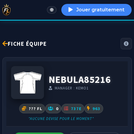
Jouer gratuitement
English
FICHE ÉQUIPE
NEBULA85216
MANAGER : KEMO1
??? FL
0
737E
963
"AUCUNE DEVISE POUR LE MOMENT"