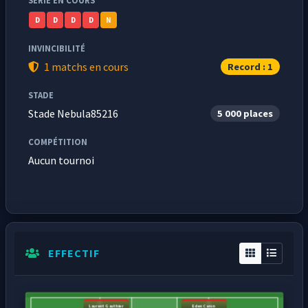
SÉRIE EN COURS
D
D
D
D
N
INVINCIBILITÉ
1 matchs en cours
Record : 1
STADE
Stade Nebula85216
5 000 places
COMPÉTITION
Aucun tournoi
EFFECTIF
Laurent Gauthier
Eden Caron