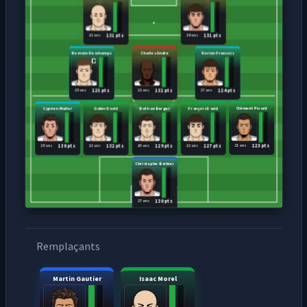
22 ans
26 ans
131 pts
131 pts
Romain Deschamps
Charles Andre
Dorian Francois
25 ans
23 ans
27 ans
125 pts
132 pts
124 pts
Cyprien Muller
Gabin David
Nathan Berger
François David
Clément Picard
25 ans
22 ans
20 ans
22 ans
21 ans
130 pts
132 pts
129 pts
127 pts
123 pts
Christophe Barbier
27 ans
130 pts
Remplaçants
Martin Gautier
Isaac Morel