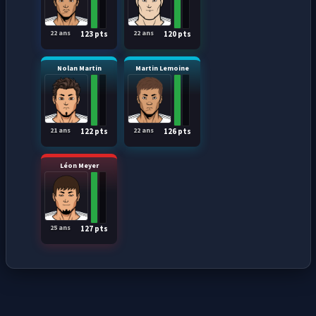
22 ans
22 ans
123 pts
120 pts
Nolan Martin
Martin Lemoine
21 ans
22 ans
122 pts
126 pts
Léon Meyer
25 ans
127 pts