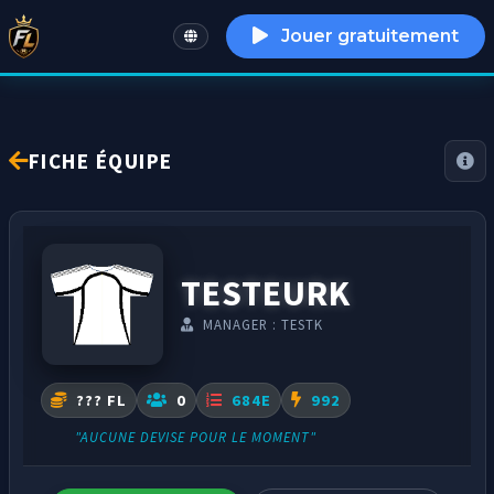
Jouer gratuitement
English
FICHE ÉQUIPE
TESTEURK
MANAGER : TESTK
??? FL
0
684E
992
"AUCUNE DEVISE POUR LE MOMENT"