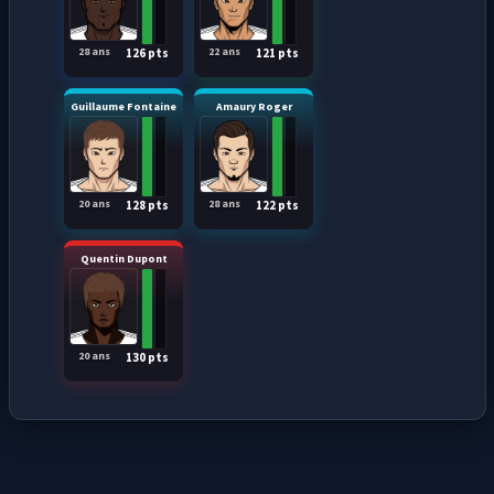
28 ans
22 ans
126 pts
121 pts
Guillaume Fontaine
Amaury Roger
20 ans
28 ans
128 pts
122 pts
Quentin Dupont
20 ans
130 pts