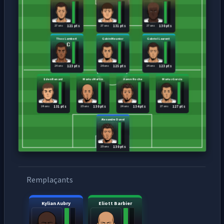
27 ans
27 ans
27 ans
121 pts
131 pts
130 pts
Theo Lambert
Gabin Meunier
Gabriel Laurent
24 ans
26 ans
24 ans
123 pts
125 pts
123 pts
Eden Renard
Marius Martin
Aaron Roche
Marius Garcia
24 ans
25 ans
24 ans
27 ans
131 pts
130 pts
134 pts
127 pts
Alexandre Duval
25 ans
130 pts
Remplaçants
Kylian Aubry
Eliott Barbier