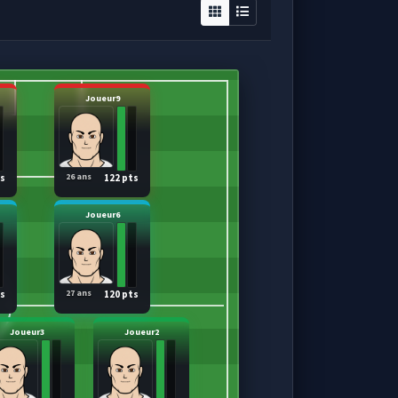
Joueur9
26 ans
ts
122 pts
Joueur6
27 ans
ts
120 pts
Joueur3
Joueur2