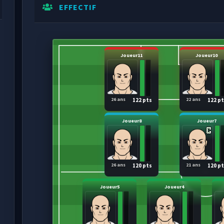
EFFECTIF
Joueur11
Joueur10
26 ans
22 ans
122 pts
122 p
Joueur8
Joueur7
26 ans
21 ans
120 pts
120 p
Joueur5
Joueur4