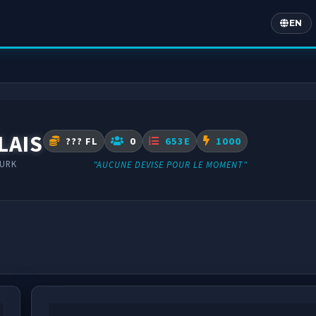
EN
Englis
LAIS
??? FL
0
653E
1000
EURK
"AUCUNE DEVISE POUR LE MOMENT"