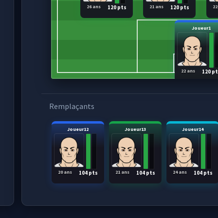
26 ans
21 ans
22
120 pts
120 pts
Joueur1
22 ans
120 p
Remplaçants
Joueur12
Joueur13
Joueur14
20 ans
21 ans
24 ans
104 pts
104 pts
104 pts