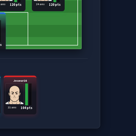
 ans
24 ans
120 pts
120 pts
ts
Joueur16
21 ans
104 pts