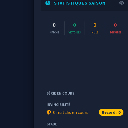
STATISTIQUES SAISON
0
0
0
0
MATCHS
VICTOIRES
NULS
DÉFAITES
SÉRIE EN COURS
INVINCIBILITÉ
0 matchs en cours
Record : 0
STADE