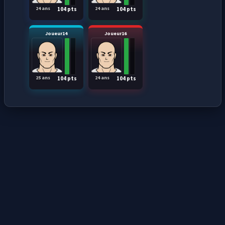
24 ans
24 ans
104 pts
104 pts
Joueur14
Joueur16
25 ans
24 ans
104 pts
104 pts