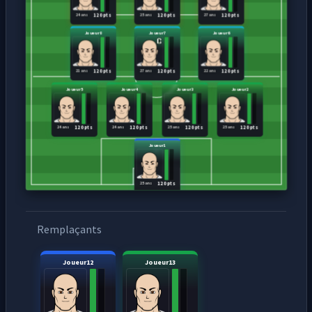
24 ans
25 ans
27 ans
120 pts
120 pts
120 pts
Joueur8
Joueur7
Joueur6
21 ans
27 ans
22 ans
120 pts
120 pts
120 pts
Joueur5
Joueur4
Joueur3
Joueur2
24 ans
24 ans
25 ans
25 ans
120 pts
120 pts
120 pts
120 pts
Joueur1
25 ans
120 pts
Remplaçants
Joueur12
Joueur13