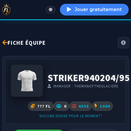
Jouer gratuitement
English
FICHE ÉQUIPE
STRIKER940204/95
MANAGER : THEMANOFTHEGLACIERE
??? FL
0
655E
1000
"AUCUNE DEVISE POUR LE MOMENT"