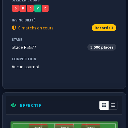
SÉRIE EN COURS
D
D
D
V
D
INVINCIBILITÉ
0 matchs en cours
Record : 1
STADE
Stade PSG77
5 000 places
COMPÉTITION
Aucun tournoi
EFFECTIF
Joueur11
Joueur10
Joueur9