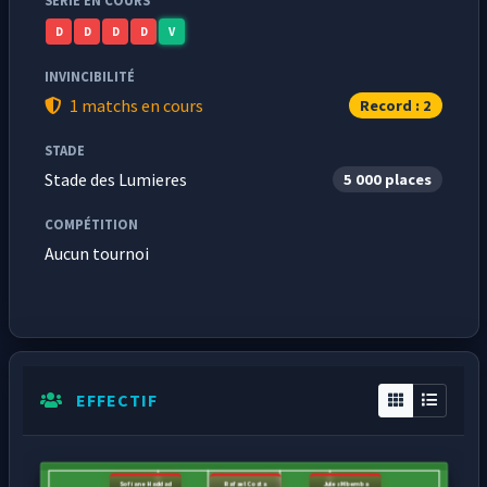
SÉRIE EN COURS
D
D
D
D
V
INVINCIBILITÉ
1 matchs en cours
Record : 2
STADE
Stade des Lumieres
5 000 places
COMPÉTITION
Aucun tournoi
EFFECTIF
Sofiane Haddad
Rafael Costa
Jules Mbemba