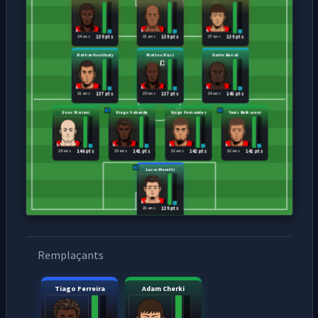
24 ans
21 ans
27 ans
139 pts
139 pts
139 pts
Nathan Koulibaly
Matteo Ricci
Karim Benali
21 ans
25 ans
24 ans
137 pts
137 pts
145 pts
Enzo Mariani
Diego Valverde
Hugo Fernandes
Yanis Belkacem
25 ans
23 ans
22 ans
22 ans
146 pts
141 pts
142 pts
141 pts
Lucas Moretti
21 ans
139 pts
Remplaçants
Tiago Ferreira
Adam Cherki