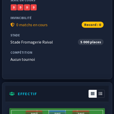
SÉRIE EN COURS
D
D
D
D
INVINCIBILITÉ
0 matchs en cours
Record : 0
STADE
Stade Fromagerie Raival
5 000 places
COMPÉTITION
Aucun tournoi
EFFECTIF
Joueur11
Joueur1
Joueur9