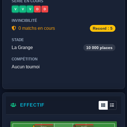
SÉRIE EN COURS
V
V
V
D
D
INVINCIBILITÉ
0 matchs en cours
Record : 5
STADE
La Grange
10 000 places
COMPÉTITION
Aucun tournoi
EFFECTIF
Gohan
Trunks