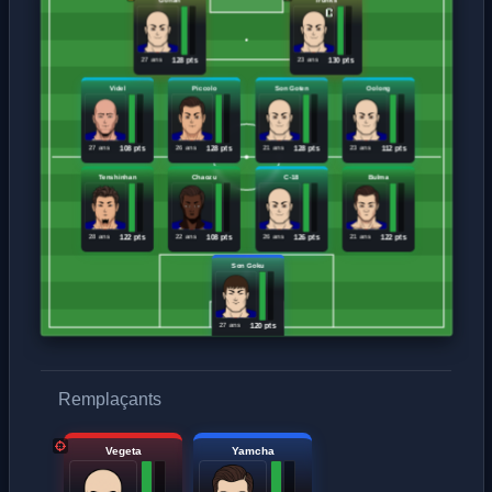
27 ans
23 ans
128 pts
130 pts
Videl
Piccolo
Son Goten
Oolong
27 ans
26 ans
21 ans
23 ans
108 pts
128 pts
128 pts
112 pts
Tenshinhan
Chaozu
C-18
Bulma
28 ans
22 ans
26 ans
21 ans
122 pts
108 pts
126 pts
122 pts
Son Goku
27 ans
120 pts
Remplaçants
Vegeta
Yamcha