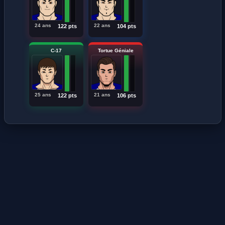
24 ans
22 ans
122 pts
104 pts
C-17
Tortue Géniale
25 ans
21 ans
122 pts
106 pts