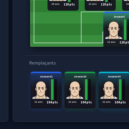
25 ans
22 ans
26
120 pts
120 pts
Joueur1
21 ans
120 p
Remplaçants
Joueur12
Joueur13
Joueur14
21 ans
22 ans
21 ans
104 pts
104 pts
104 pts