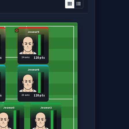
Joueur9
24 ans
ts
120 pts
Joueur6
23 ans
ts
120 pts
Joueur3
Joueur2