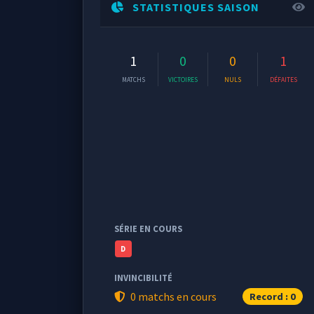
STATISTIQUES SAISON
1
0
0
1
MATCHS
VICTOIRES
NULS
DÉFAITES
SÉRIE EN COURS
D
INVINCIBILITÉ
0 matchs en cours
Record : 0