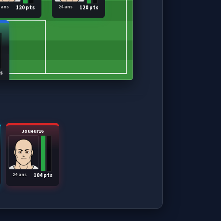
 ans
24 ans
120 pts
120 pts
ts
Joueur16
24 ans
104 pts