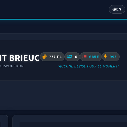
EN
Englis
NT BRIEUC
??? FL
0
685E
993
OUISVOURDON
"AUCUNE DEVISE POUR LE MOMENT"