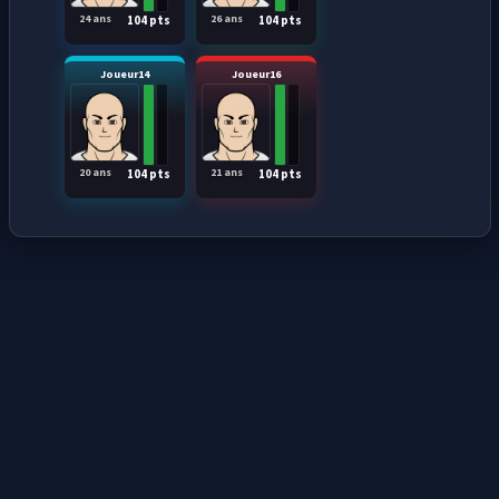
24 ans
26 ans
104 pts
104 pts
Joueur14
Joueur16
20 ans
21 ans
104 pts
104 pts