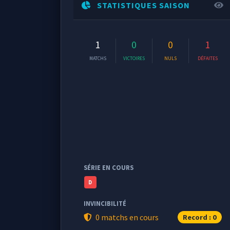
STATISTIQUES SAISON
1
0
0
1
MATCHS
VICTOIRES
NULS
DÉFAITES
SÉRIE EN COURS
D
INVINCIBILITÉ
0 matchs en cours
Record : 0