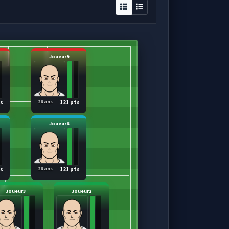
Joueur9
26 ans
ts
121 pts
Joueur6
26 ans
ts
121 pts
Joueur3
Joueur2