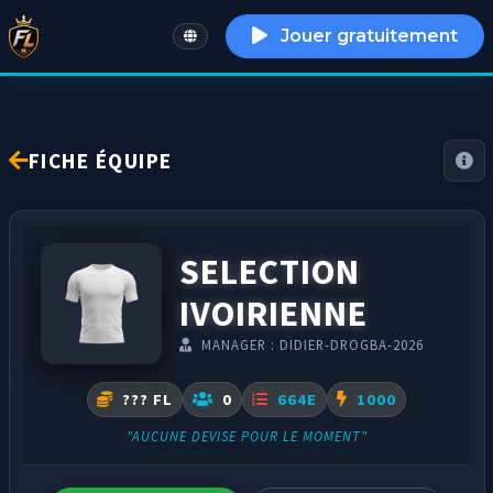
Jouer gratuitement
English
FICHE ÉQUIPE
SELECTION
IVOIRIENNE
MANAGER : DIDIER-DROGBA-2026
??? FL
0
664E
1000
"AUCUNE DEVISE POUR LE MOMENT"