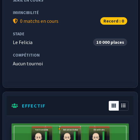
SÉRIE EN COURS
INVINCIBILITÉ
0 matchs en cours
Record : 0
STADE
Le Felicia
10 000 places
COMPÉTITION
Aucun tournoi
EFFECTIF
Yan Diomande
Sebastien Haller
Amad Diallo