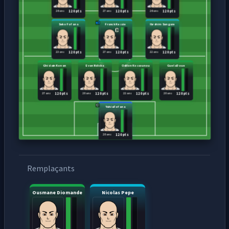
26 ans
27 ans
26 ans
120 pts
120 pts
120 pts
Seko Fofana
Franck Kessie
Ibrahim Sangare
23 ans
27 ans
22 ans
120 pts
120 pts
120 pts
Ghislain Konan
Evan Ndicka
Odilon Kossounou
Guela Doue
27 ans
28 ans
22 ans
28 ans
120 pts
120 pts
120 pts
120 pts
Yahia Fofana
28 ans
120 pts
Remplaçants
Ousmane Diomande
Nicolas Pepe