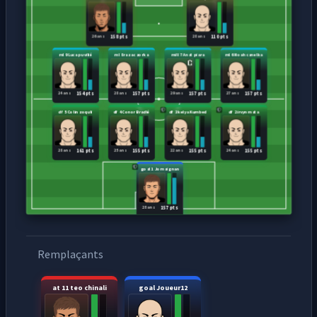
26 ans
28 ans
158 pts
110 pts
ml 9 Luca puvilié
ml 8 razac zorka
mill 7 Anat piara
ml 6 Noah canelka
24 ans
28 ans
29 ans
27 ans
154 pts
157 pts
157 pts
157 pts
df 5 Colin zoquli
df 4 Conor Bradlé
df 3 kelya Kumbed
df 2 irvyn mata
28 ans
25 ans
22 ans
24 ans
161 pts
155 pts
155 pts
155 pts
goal 1 Jo maignan
28 ans
157 pts
Remplaçants
at 11 teo chinali
goal Joueur12