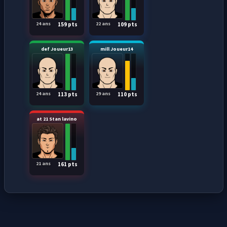
24 ans
22 ans
159 pts
109 pts
def Joueur13
mill Joueur14
24 ans
29 ans
113 pts
110 pts
at 21 Stan lavino
21 ans
161 pts