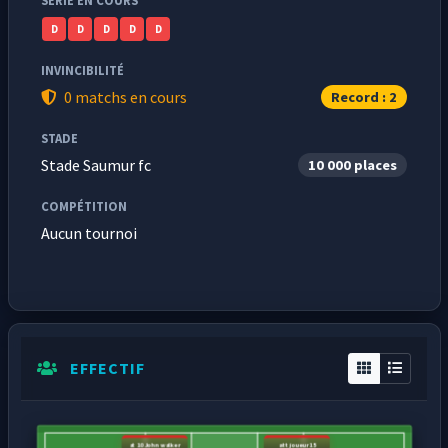
SÉRIE EN COURS
D
D
D
D
D
INVINCIBILITÉ
0 matchs en cours
Record : 2
STADE
Stade Saumur fc
10 000 places
COMPÉTITION
Aucun tournoi
EFFECTIF
at 10 John walker
att joueur15