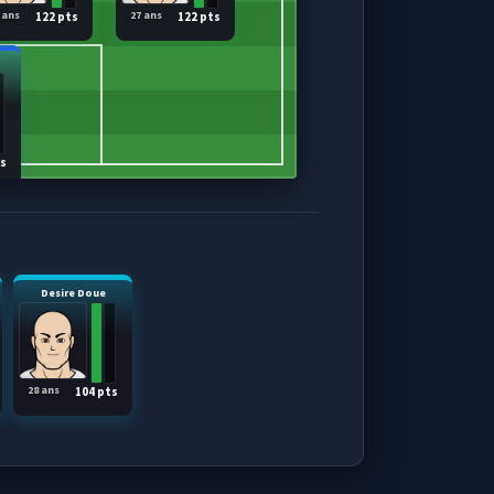
 ans
27 ans
122 pts
122 pts
ts
Desire Doue
28 ans
104 pts