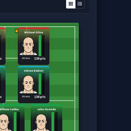
Michael Olise
28 ans
ts
130 pts
Adrien Rabiot
26 ans
ts
130 pts
William Saliba
Jules Kounde