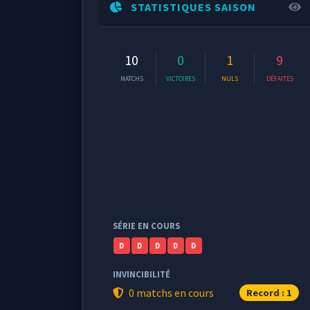
STATISTIQUES SAISON
10
0
1
9
MATCHS
VICTOIRES
NULS
DÉFAITES
SÉRIE EN COURS
D
D
D
D
D
INVINCIBILITÉ
0 matchs en cours
Record : 1