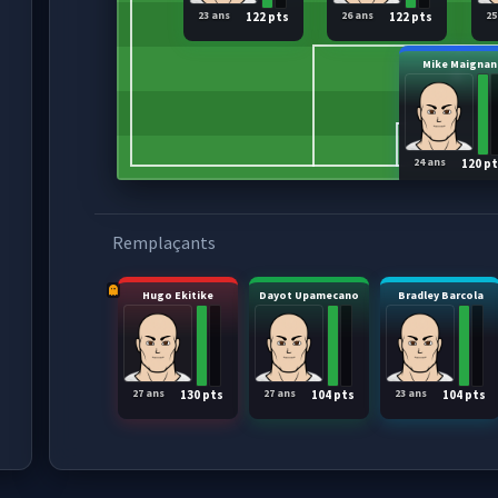
23 ans
26 ans
25
122 pts
122 pts
Mike Maignan
24 ans
120 p
Remplaçants
Hugo Ekitike
Dayot Upamecano
Bradley Barcola
27 ans
27 ans
23 ans
130 pts
104 pts
104 pts