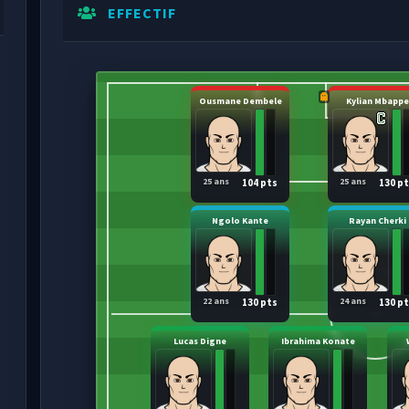
EFFECTIF
Ousmane Dembele
Kylian Mbappe
25 ans
25 ans
104 pts
130 p
Ngolo Kante
Rayan Cherki
22 ans
24 ans
130 pts
130 p
Lucas Digne
Ibrahima Konate