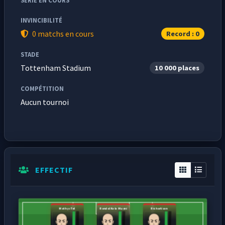
SÉRIE EN COURS
INVINCIBILITÉ
0 matchs en cours
Record : 0
STADE
Tottenham Stadium
10 000 places
COMPÉTITION
Aucun tournoi
EFFECTIF
Mathys Tel
Randal Kolo Muani
Richarlison