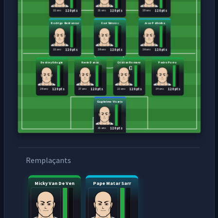
22 ans
21 ans
25 ans
120 pts
120 pts
120 pts
Rodrigo Bentancur
Xavi Simons
Joao Palhinha
22 ans
26 ans
26 ans
120 pts
120 pts
120 pts
Destiny Udogie
Kevin Danso
Cristian Romero
Pedro Porro
29 ans
27 ans
22 ans
24 ans
120 pts
120 pts
120 pts
120 pts
Guglielmo Vicario
21 ans
120 pts
Remplaçants
Micky Van De Ven
Pape Matar Sarr