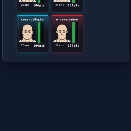
25 ans
25 ans
104 pts
104 pts
Conor Gallagher
Wilson Odobert
27 ans
21 ans
104 pts
104 pts