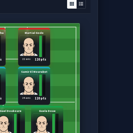
ha
Martial Godo
22 ans
ts
120 pts
Samir El Mourabet
24 ans
ts
120 pts
mael Doukoure
Guela Doue