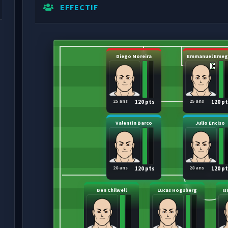
EFFECTIF
Diego Moreira
Emmanuel Emeg
25 ans
25 ans
120 pts
120 p
Valentin Barco
Julio Enciso
28 ans
28 ans
120 pts
120 p
Ben Chilwell
Lucas Hogsberg
Is