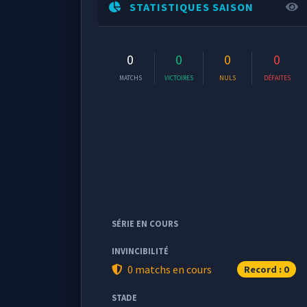
STATISTIQUES SAISON
0
0
0
0
MATCHS
VICTOIRES
NULS
DÉFAITES
SÉRIE EN COURS
INVINCIBILITÉ
0 matchs en cours
Record : 0
STADE