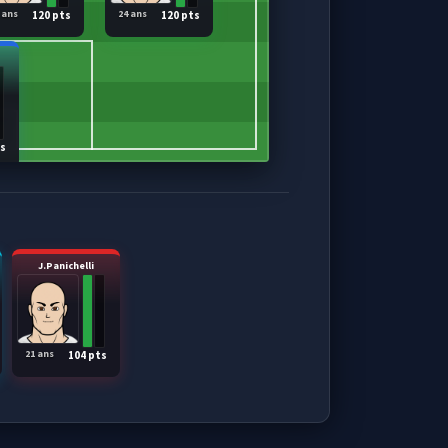
 ans
24 ans
120 pts
120 pts
ts
J.Panichelli
21 ans
104 pts