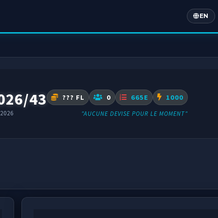
EN
Englis
026/43
??? FL
0
665E
1000
2026
"AUCUNE DEVISE POUR LE MOMENT"