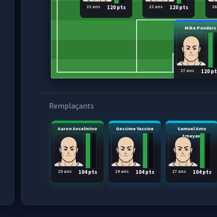
22 ans
22 ans
26
120 pts
120 pts
Mike Penders
27 ans
120 p
Remplaçants
Aaron Anselmino
Gessime Yassine
Samuel Amo
Ameyaw
29 ans
24 ans
27 ans
104 pts
104 pts
104 pts