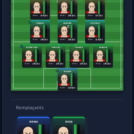
26 ans
30 ans
25 ans
150 pts
145 pts
137 pts
FABINHO
GERRARD
COUTINHO
27 ans
23 ans
24 ans
143 pts
143 pts
114 pts
ROBERTSON
VAN DIJK
KONATE
ARBELOA
27 ans
23 ans
23 ans
27 ans
147 pts
147 pts
147 pts
147 pts
ALISSON
27 ans
139 pts
Remplaçants
REINA
RIISE