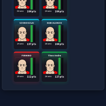
30 ans
24 ans
104 pts
104 pts
SZOBOSZLAI
XABI ALONZO
24 ans
28 ans
137 pts
104 pts
FIRMINO
Theo Andre
29 ans
26 ans
112 pts
127 pts