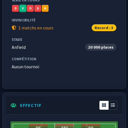
SÉRIE EN COURS
D
V
D
D
N
INVINCIBILITÉ
1 matchs en cours
Record : 3
STADE
Anfield
20 000 places
COMPÉTITION
Aucun tournoi
EFFECTIF
MANE
SUAREZ
SALAH