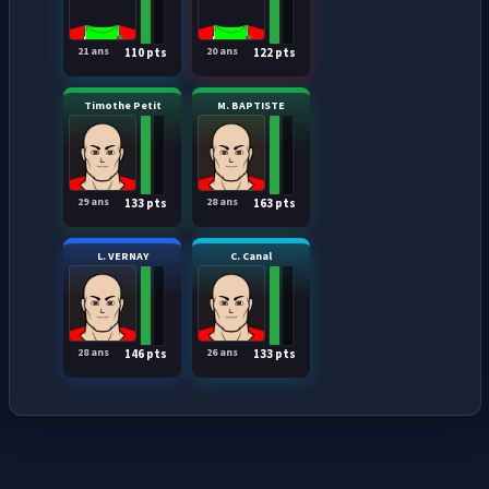
21 ans
20 ans
110 pts
122 pts
Timothe Petit
M. BAPTISTE
29 ans
28 ans
133 pts
163 pts
L. VERNAY
C. Canal
28 ans
26 ans
146 pts
133 pts