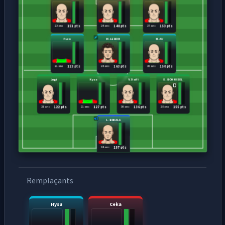
23 ans
24 ans
27 ans
151 pts
148 pts
153 pts
Puco
M. LEBON
M. Ali
21 ans
24 ans
30 ans
123 pts
163 pts
150 pts
Jugi
Kyza
V. Daifi
D. BONNISOL
21 ans
21 ans
30 ans
28 ans
122 pts
127 pts
136 pts
155 pts
L. BAKALA
24 ans
157 pts
Remplaçants
Hysu
Ceka