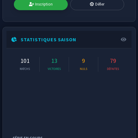
Inscription
Défier
STATISTIQUES SAISON
101
13
9
79
MATCHS
VICTOIRES
NULS
DÉFAITES