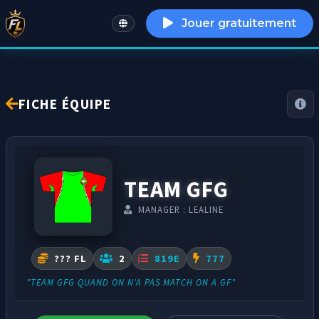
Jouer gratuitement
English
FICHE ÉQUIPE
TEAM GFG
MANAGER : LEALINE
??? FL
2
819E
777
"TEAM GFG QUAND ON N'A PAS MATCH ON A GF"