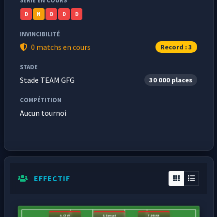
SÉRIE EN COURS
D
N
D
D
D
INVINCIBILITÉ
0 matchs en cours
Record : 3
STADE
Stade TEAM GFG
30 000 places
COMPÉTITION
Aucun tournoi
EFFECTIF
A. CTiV
S.Samuel
T.DRIAN