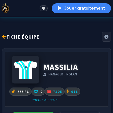
Jouer gratuitement
English
FICHE ÉQUIPE
MASSILIA
MANAGER : NOLAN
??? FL
0
710E
971
"DROIT AU BUT"