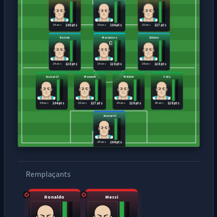
24 ans
29 ans
25 ans
108 pts
104 pts
127 pts
Ronnie
Maradona
Zidane
24 ans
28 ans
26 ans
128 pts
128 pts
128 pts
Joueur13
Maxwell
Maldini
Cafu
26 ans
28 ans
24 ans
30 ans
104 pts
127 pts
128 pts
128 pts
Joueur12
24 ans
104 pts
Remplaçants
Ronaldo
Messi