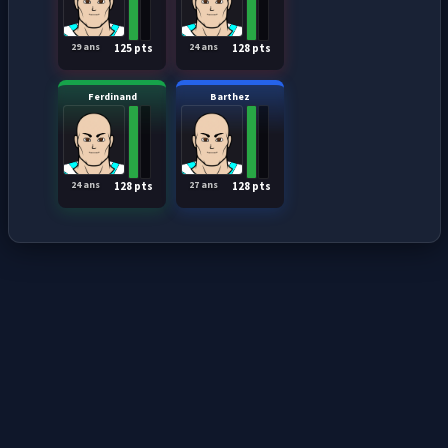
29 ans
24 ans
125 pts
128 pts
Ferdinand
Barthez
24 ans
27 ans
128 pts
128 pts