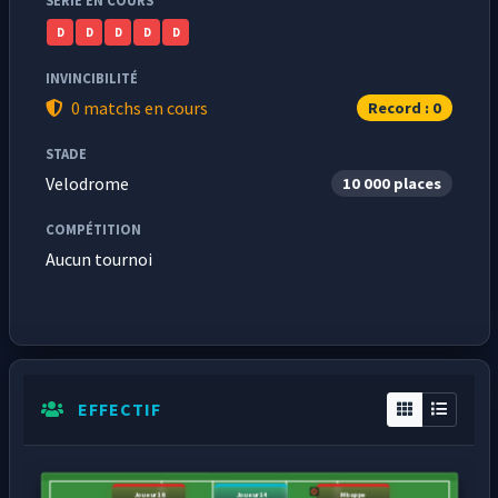
SÉRIE EN COURS
D
D
D
D
D
INVINCIBILITÉ
0 matchs en cours
Record : 0
STADE
Velodrome
10 000 places
COMPÉTITION
Aucun tournoi
EFFECTIF
Joueur16
Joueur14
Mbappe