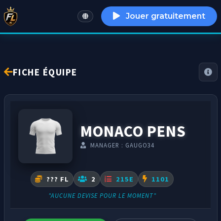
Jouer gratuitement
English
FICHE ÉQUIPE
MONACO PENS
MANAGER : GAUGO34
??? FL
2
215E
1101
"AUCUNE DEVISE POUR LE MOMENT"