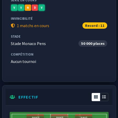
SÉRIE EN COURS
V
V
N
D
V
INVINCIBILITÉ
1 matchs en cours
Record : 11
STADE
Stade Monaco Pens
50 000 places
COMPÉTITION
Aucun tournoi
EFFECTIF
Joueur16
Joueur10
Joueur9