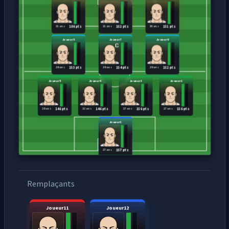
31 ans
31 ans
30 ans
106 pts
152 pts
151 pts
Joueur8
Joueur7
Joueur6
26 ans
26 ans
29 ans
153 pts
154 pts
152 pts
Joueur5
Joueur4
Joueur3
Joueur2
29 ans
32 ans
27 ans
27 ans
146 pts
146 pts
156 pts
156 pts
Joueur1
27 ans
157 pts
Remplaçants
Joueur11
Joueur12