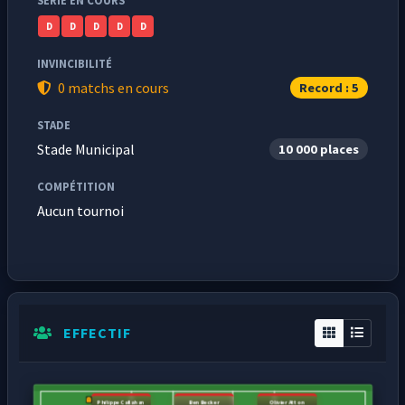
SÉRIE EN COURS
D
D
D
D
D
INVINCIBILITÉ
0 matchs en cours
Record : 5
STADE
Stade Municipal
10 000 places
COMPÉTITION
Aucun tournoi
EFFECTIF
Philippe Callahan
Ben Becker
Olivier Atton