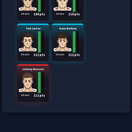
26 ans
29 ans
104 pts
110 pts
Ted Carter
Dani Mellow
30 ans
30 ans
112 pts
112 pts
Johnny Messon
30 ans
112 pts