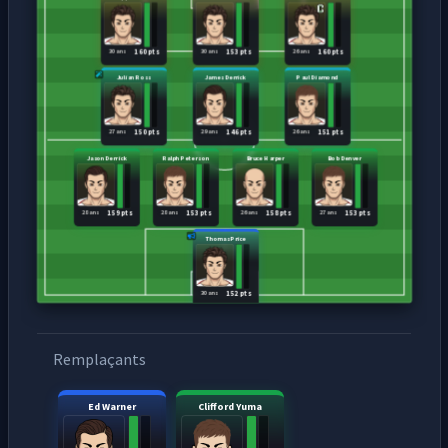
30 ans
30 ans
26 ans
160 pts
153 pts
160 pts
Julian Ross
James Derrick
Paul Diamond
27 ans
29 ans
26 ans
150 pts
146 pts
151 pts
Jason Derrick
Ralph Peterson
Bruce Harper
Bob Denver
28 ans
28 ans
26 ans
27 ans
159 pts
153 pts
158 pts
153 pts
Thomas Price
30 ans
152 pts
Remplaçants
Ed Warner
Clifford Yuma