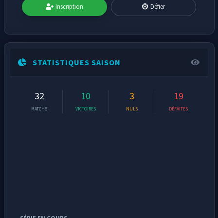
Inscription
Défier
STATISTIQUES SAISON
32
10
3
19
MATCHS
VICTOIRES
NULS
DÉFAITES