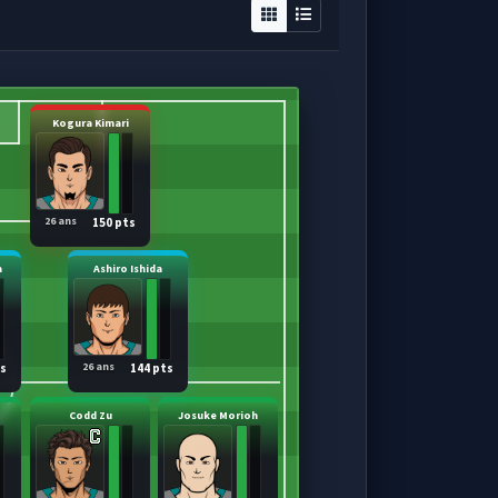
Kogura Kimari
26 ans
150 pts
a
Ashiro Ishida
26 ans
ts
144 pts
Codd Zu
Josuke Morioh