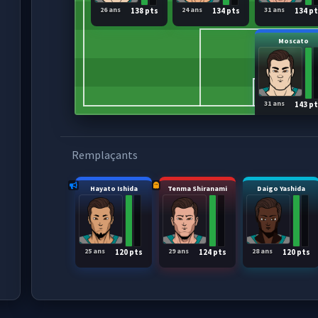
26 ans
24 ans
31 ans
138 pts
134 pts
134 p
Moscato
31 ans
143 p
Remplaçants
Hayato Ishida
Tenma Shiranami
Daigo Yashida
25 ans
29 ans
28 ans
120 pts
124 pts
120 pts