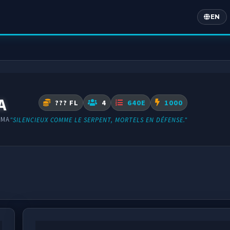
EN
Englis
A
??? FL
4
640E
1000
OMA
"SILENCIEUX COMME LE SERPENT, MORTELS EN DÉFENSE."