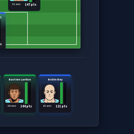
31 ans
147 pts
l
ts
Bastien Lardon
Robin Rey
30 ans
23 ans
144 pts
121 pts