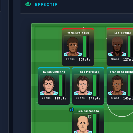
EFFECTIF
Yanis Groin dOr
Leo Tirelire
26 ans
28 ans
109 pts
127 p
Kylian Couenne
Theo Porcelet
Francis Cochon
28 ans
30 ans
27 ans
119 pts
147 pts
145 p
Leo Castaneda