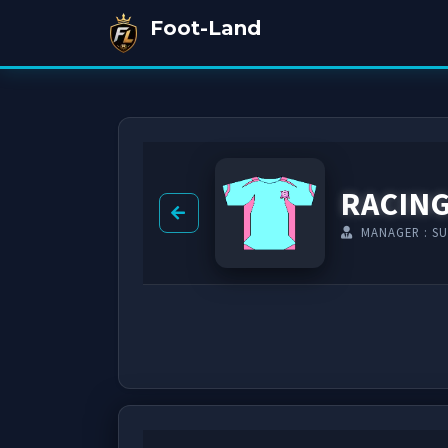
Foot-Land
RACIN
MANAGER : S