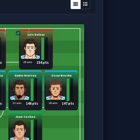
Loic Delour
25 ans
ts
154 pts
ou
Gabin Gratton
Oscar Broche
31 ans
28 ans
ts
146 pts
147 pts
Jean-Cochon