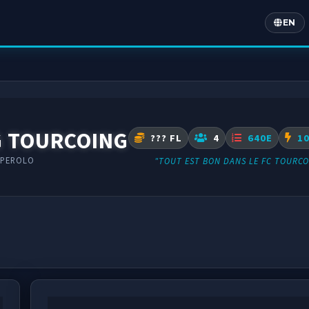
EN
Englis
G TOURCOING
??? FL
4
640E
10
UPEROLO
"TOUT EST BON DANS LE FC TOURCO