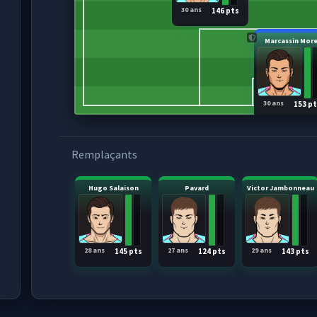
30 ans
146 pts
Marcassin More
30 ans
153 p
Remplaçants
Hugo Salaison
Pavard
Victor Jambonneau
28 ans
27 ans
29 ans
145 pts
124 pts
143 pts