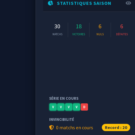
STATISTIQUES SAISON
30
18
6
6
MATCHS
VICTOIRES
NULS
DÉFAITES
SÉRIE EN COURS
V
V
V
V
D
INVINCIBILITÉ
0 matchs en cours
Record : 20