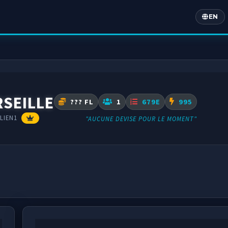
EN
Englis
SEILLE
??? FL
1
679E
995
LIEN1
"AUCUNE DEVISE POUR LE MOMENT"