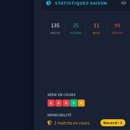
STATISTIQUES SAISON
135
25
11
99
MATCHS
VICTOIRES
NULS
DÉFAITES
SÉRIE EN COURS
D
D
D
V
N
INVINCIBILITÉ
2 matchs en cours
Record : 3