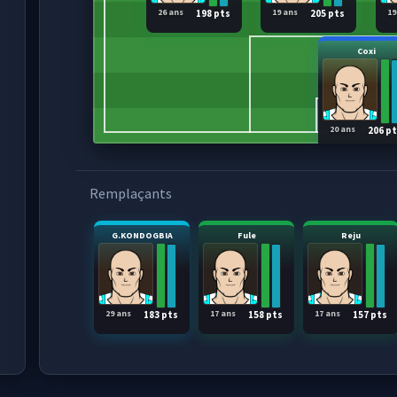
26 ans
19 ans
19
198 pts
205 pts
Coxi
20 ans
206 p
Remplaçants
G.KONDOGBIA
Fule
Reju
29 ans
17 ans
17 ans
183 pts
158 pts
157 pts