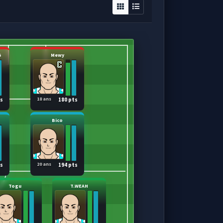
G
Mewy
18 ans
ts
180 pts
Bico
20 ans
ts
194 pts
Togu
T.WEAH