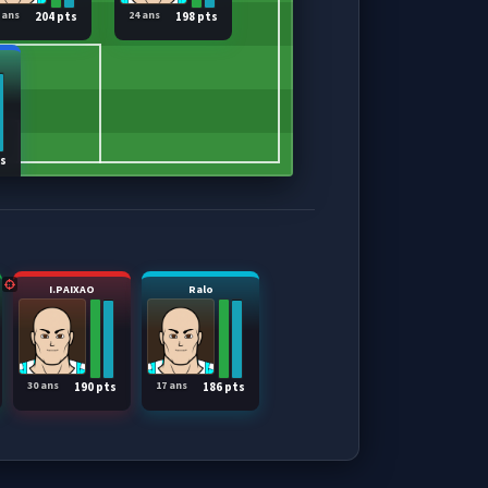
 ans
24 ans
204 pts
198 pts
ts
I.PAIXAO
Ralo
30 ans
17 ans
190 pts
186 pts