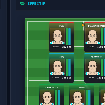
EFFECTIF
Fylu
P.AUBAMEYAN
20 ans
27 ans
202 pts
190 p
Zyry
Q.TIMBER
17 ans
26 ans
188 pts
183 p
P.EMERSON
Gode