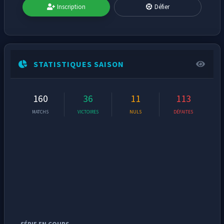
Inscription
Défier
STATISTIQUES SAISON
160
36
11
113
MATCHS
VICTOIRES
NULS
DÉFAITES