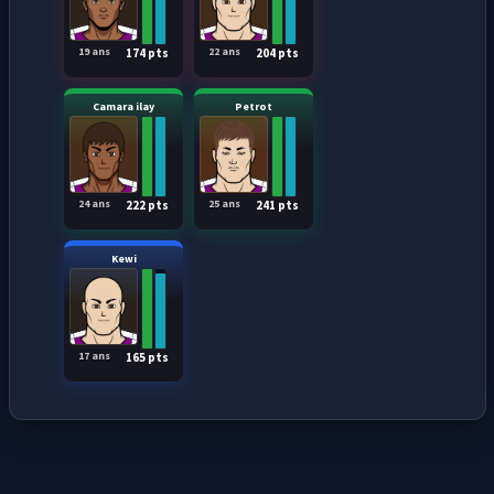
19 ans
22 ans
174 pts
204 pts
Camara ilay
Petrot
24 ans
25 ans
222 pts
241 pts
Kewi
17 ans
165 pts