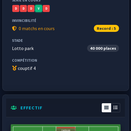
SÉRIE EN COURS
D
D
D
V
D
INVINCIBILITÉ
0 matchs en cours
Record : 5
STADE
Lotto park
40 000 places
COMPÉTITION
couptif 4
EFFECTIF
Cvetkovic