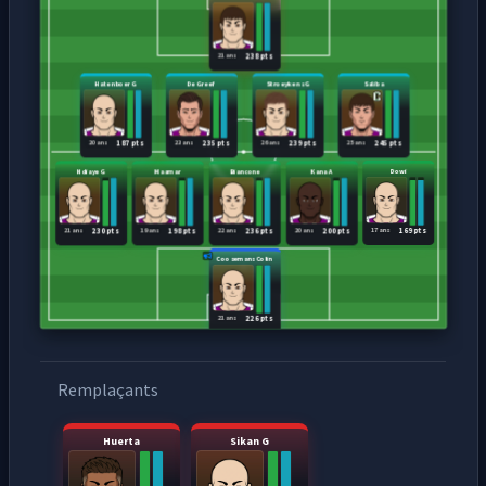
21 ans
238 pts
Hatenboer G
De Greef
Stroeykens G
Saliba
20 ans
23 ans
26 ans
25 ans
187 pts
235 pts
239 pts
245 pts
Ndiaye G
Maamar
Biancone
Kana A
Dowi
21 ans
19 ans
22 ans
20 ans
17 ans
230 pts
198 pts
236 pts
200 pts
169 pts
Coosemans Colin
21 ans
226 pts
Remplaçants
Huerta
Sikan G