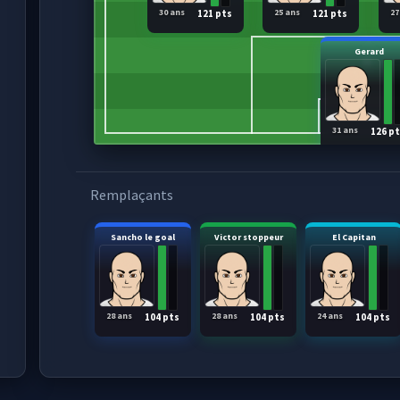
30 ans
25 ans
27
121 pts
121 pts
Gerard
31 ans
126 p
Remplaçants
Sancho le goal
Victor stoppeur
El Capitan
28 ans
28 ans
24 ans
104 pts
104 pts
104 pts