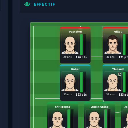
EFFECTIF
Pascalou
Gillou
30 ans
25 ans
126 pts
121 p
Didier
Thibault
29 ans
31 ans
123 pts
123 p
Christophe
Lucien Grand
Je