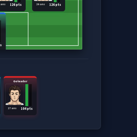
 ans
26 ans
126 pts
126 pts
ts
Goleador
27 ans
104 pts