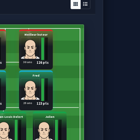
Meilleur buteur
30 ans
ts
126 pts
Fred
25 ans
ts
123 pts
an-Louis Delort
Julien