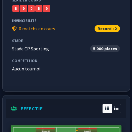
SÉRIE EN COURS
D
D
D
D
D
INVINCIBILITÉ
0 matchs en cours
Record : 2
STADE
Stade CP Sporting
5 000 places
COMPÉTITION
Aucun tournoi
EFFECTIF
Joueur10
Joueur9