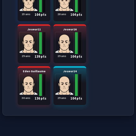
25 ans
28 ans
104 pts
104 pts
Joueur11
Joueur16
29 ans
29 ans
139 pts
104 pts
Eden Guillaume
Joueur14
30 ans
29 ans
136 pts
104 pts