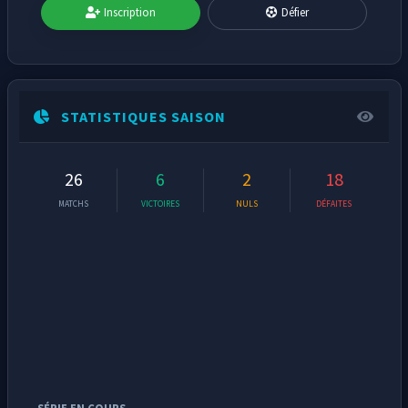
Inscription
Défier
STATISTIQUES SAISON
26
6
2
18
MATCHS
VICTOIRES
NULS
DÉFAITES