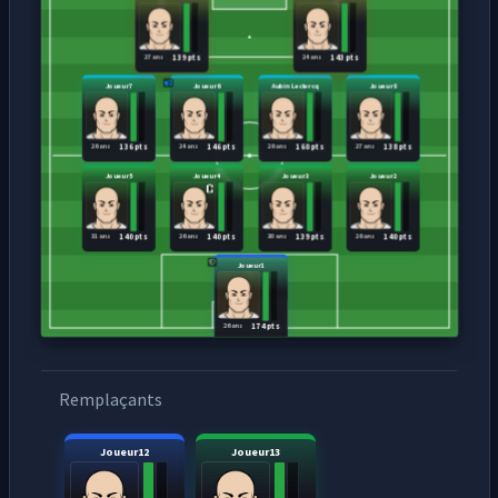
27 ans
24 ans
139 pts
143 pts
Joueur7
Joueur6
Aubin Leclercq
Joueur8
26 ans
24 ans
26 ans
27 ans
136 pts
146 pts
160 pts
138 pts
Joueur5
Joueur4
Joueur3
Joueur2
31 ans
26 ans
30 ans
26 ans
140 pts
140 pts
139 pts
140 pts
Joueur1
26 ans
174 pts
Remplaçants
Joueur12
Joueur13