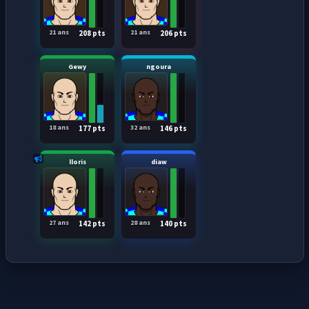
21 ans
21 ans
208 pts
206 pts
Gewy
ngoura
18 ans
32 ans
177 pts
146 pts
lloris
diaw
27 ans
28 ans
142 pts
140 pts