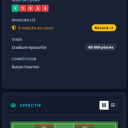
SÉRIE EN COURS
V
D
D
D
D
INVINCIBILITÉ
0 matchs en cours
Record : 3
STADE
stadium epouville
40 000 places
COMPÉTITION
Aucun tournoi
EFFECTIF
Xaky
Dole