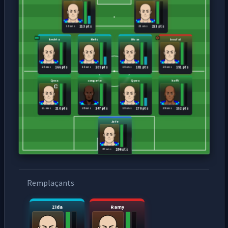
18 ans
21 ans
213 pts
211 pts
kechta
Hefo
Wose
boufal
26 ans
18 ans
18 ans
28 ans
166 pts
209 pts
181 pts
191 pts
Qexa
sangante
Qywa
koffi
21 ans
26 ans
18 ans
29 ans
210 pts
147 pts
170 pts
152 pts
Jofe
20 ans
206 pts
Remplaçants
Zida
Ramy