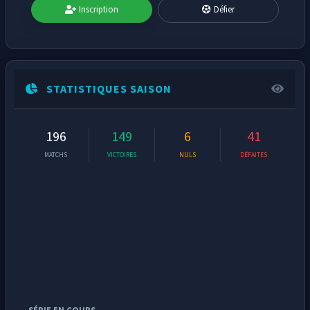
Inscription
Défier
STATISTIQUES SAISON
196
149
6
41
MATCHS
VICTOIRES
NULS
DÉFAITES