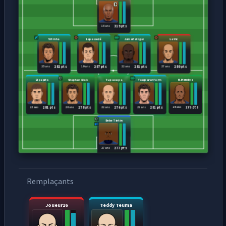
18 ans
319 pts
Vitinha
Lapassedé
Jamaifatigai
La Vic
25 ans
19 ans
22 ans
27 ans
282 pts
287 pts
281 pts
280 pts
El pepito
Stephen Blok
Tupassepa
Toujourenform
N.Mendes
22 ans
26 ans
22 ans
23 ans
26 ans
281 pts
278 pts
276 pts
281 pts
275 pts
Bebe Tintin
27 ans
277 pts
Remplaçants
Joueur16
Teddy Teuma