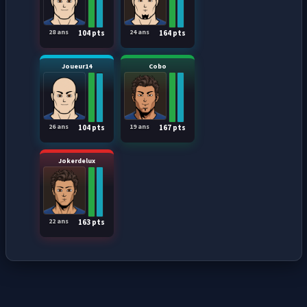
28 ans
24 ans
104 pts
164 pts
Joueur14
Cobo
26 ans
19 ans
104 pts
167 pts
Jokerdelux
22 ans
163 pts