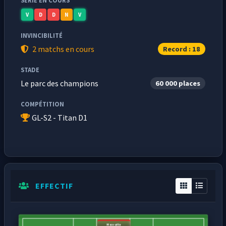
SÉRIE EN COURS
V
D
D
N
V
INVINCIBILITÉ
2 matchs en cours
Record : 18
STADE
Le parc des champions
60 000 places
COMPÉTITION
GL-S2 - Titan D1
EFFECTIF
Macouille