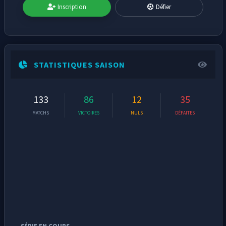
Inscription
Défier
STATISTIQUES SAISON
133
86
12
35
MATCHS
VICTOIRES
NULS
DÉFAITES