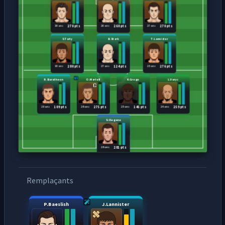
30 ans
20 ans
27 ans
270 pts
260 pts
270 pts
S.Tarly
B.Stark
T.Lannister
30 ans
27 ans
25 ans
280 pts
124 pts
276 pts
R.Baratheon
O.Martell
K.Grogo
L.Varys
28 ans
26 ans
25 ans
24 ans
109 pts
275 pts
145 pts
259 pts
S.Clegane
26 ans
281 pts
Remplaçants
P.Baeslish
J.Lannister