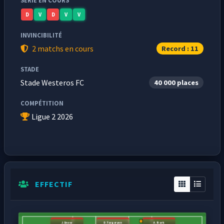
SÉRIE EN COURS
D
V
D
V
V
INVINCIBILITÉ
2 matchs en cours
Record : 11
STADE
Stade Westeros FC
40 000 places
COMPÉTITION
Ligue 2 2026
EFFECTIF
J.Snow
D.Targaryen
A.Stark