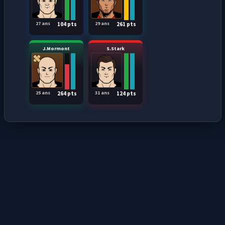
27 ans
29 ans
104 pts
261 pts
J.Mormont
S.Stark
25 ans
31 ans
264 pts
124 pts