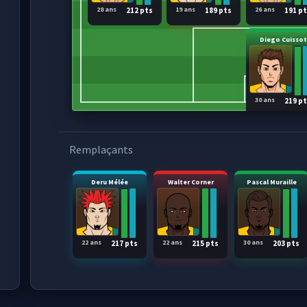
28 ans
19 ans
26 ans
212 pts
189 pts
191 p
Diego Cuissot
30 ans
219 p
Remplaçants
Deru Mélée
Walter Corner
Pascal Muraille
22 ans
22 ans
30 ans
217 pts
215 pts
203 pts