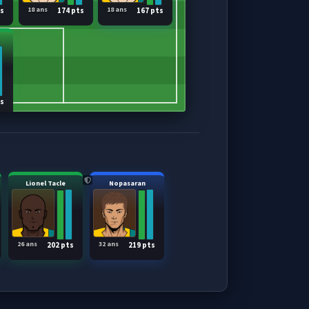
18 ans
18 ans
ts
174 pts
167 pts
ts
Lionel Tacle
Nopasaran
26 ans
32 ans
202 pts
219 pts