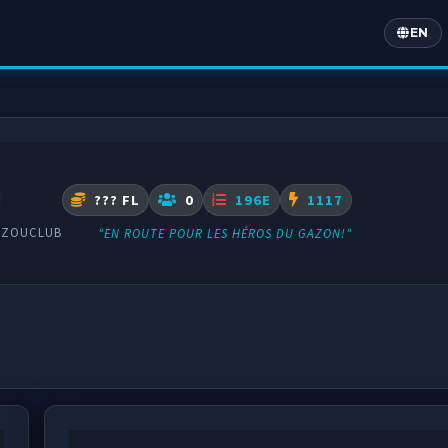
EN
Englis
??? FL
0
196E
1117
AZOUCLUB
"EN ROUTE POUR LES HÉROS DU GAZON!"