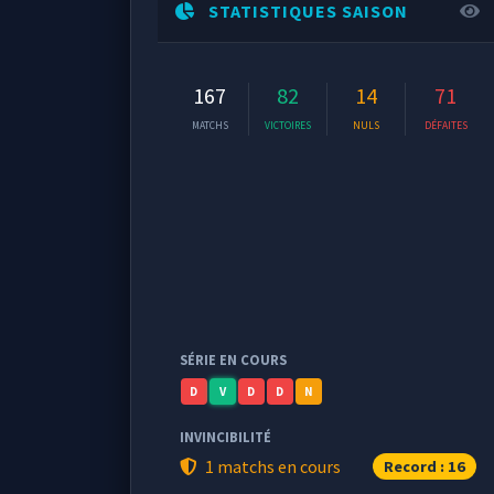
STATISTIQUES SAISON
167
82
14
71
MATCHS
VICTOIRES
NULS
DÉFAITES
SÉRIE EN COURS
D
V
D
D
N
INVINCIBILITÉ
1 matchs en cours
Record : 16