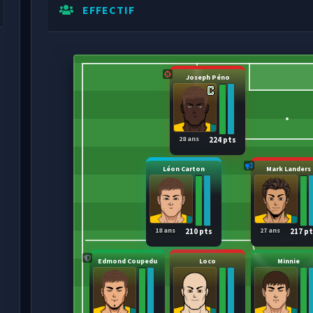
EFFECTIF
Joseph Péno
28 ans
224 pts
Léon Carton
Mark Landers
18 ans
27 ans
210 pts
217 p
Edmond Coupedu
Loco
Minnie