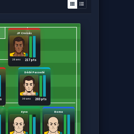
JP Croisés
28 ans
217 pts
Dédé Passedé
30 ans
ts
203 pts
Xyvo
Romo