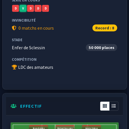
SÉRIE EN COURS
D
V
D
D
D
INVINCIBILITÉ
0 matchs en cours
Record : 8
STADE
Enfer de Sclessin
50 000 places
COMPÉTITION
LDC des amateurs
EFFECTIF
Bruny Nsimba
Michael Goossens
Aurelio Vidmar