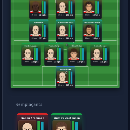
20 ans
29 ans
22 ans
216 pts
175 pts
197 pts
Axel Witsel
Marco Ilhamaritra
Marouane Fellaini
25 ans
28 ans
29 ans
157 pts
166 pts
198 pts
Dimitri Lavalee
Tobias Mohr
Nisol Mylan
Marlon Fossey
19 ans
29 ans
32 ans
32 ans
189 pts
170 pts
187 pts
181 pts
Vedran Runje
26 ans
207 pts
Remplaçants
Salieu Drammeh
Gustav Mortensen