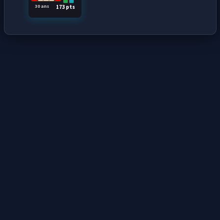
30 ans
173 pts