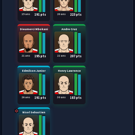
19 ans
20 ans
191 pts
223 pts
Dieumerci Mbokani
Andre Cruz
21 ans
22 ans
195 pts
207 pts
Edmilson Junior
Henry Lawrence
26 ans
30 ans
191 pts
183 pts
Nisol Sebastien