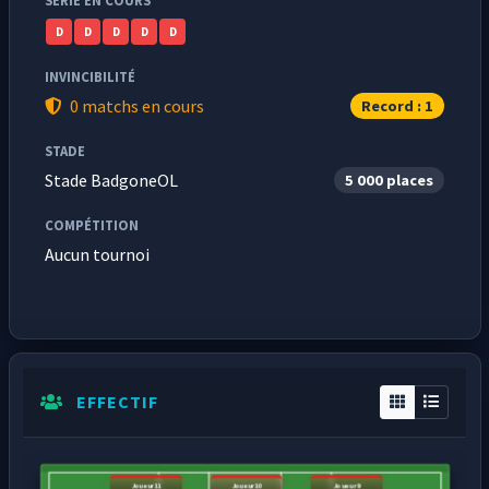
SÉRIE EN COURS
D
D
D
D
D
INVINCIBILITÉ
0 matchs en cours
Record : 1
STADE
Stade BadgoneOL
5 000 places
COMPÉTITION
Aucun tournoi
EFFECTIF
Joueur11
Joueur10
Joueur9