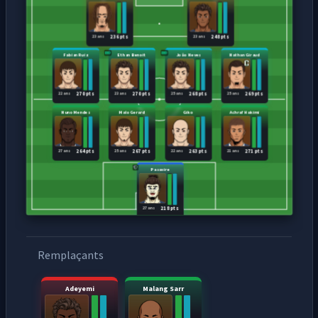
23 ans
23 ans
236 pts
248 pts
Fabian Ruiz
Ethan Benoit
Joâo Neves
Nathan Giraud
22 ans
23 ans
25 ans
25 ans
270 pts
270 pts
268 pts
269 pts
Nuno Mendes
Malo Gerard
Giko
Achraf Hakimi
27 ans
25 ans
22 ans
21 ans
264 pts
267 pts
263 pts
271 pts
Passoire
27 ans
218 pts
Remplaçants
Adeyemi
Malang Sarr