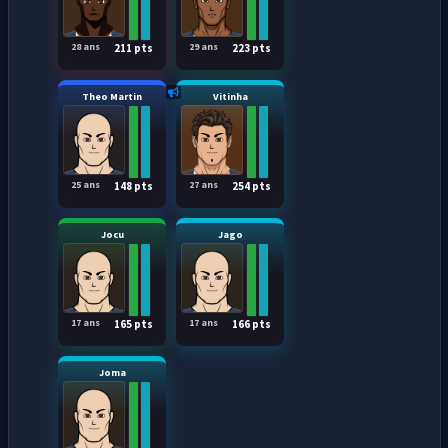
28 ans
29 ans
211 pts
223 pts
Theo Martin
Vitinha
25 ans
27 ans
148 pts
254 pts
Jocu
Jago
17 ans
17 ans
165 pts
166 pts
Joma