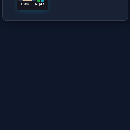
17 ans
168 pts