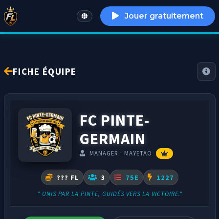
Jouer gratuitement
English
FICHE ÉQUIPE
FC PINTE-
GERMAIN
MANAGER : MAYETAO
??? FL
3
75E
1227
" UNIS PAR LA PINTE, GUIDÉS VERS LA VICTOIRE."