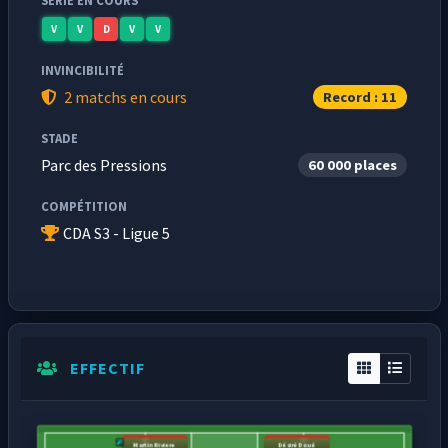
SÉRIE EN COURS
V
V
D
V
V
INVINCIBILITÉ
2 matchs en cours
Record : 11
STADE
Parc des Pressions
60 000 places
COMPÉTITION
CDA S3 - Ligue 5
EFFECTIF
Martin Riviere
Désiré Doué