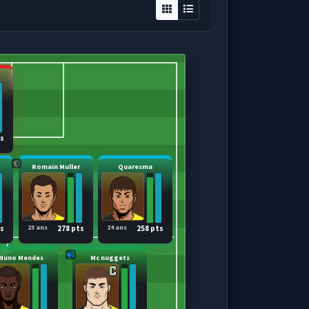
ts
Romain Muller
Quaresma
23 ans
24 ans
ts
278 pts
258 pts
Nuno Mendes
Mc nuggets