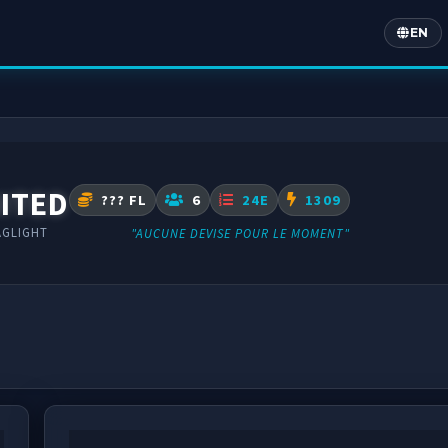
EN
Englis
ITED
??? FL
6
24E
1309
AGLIGHT
"AUCUNE DEVISE POUR LE MOMENT"