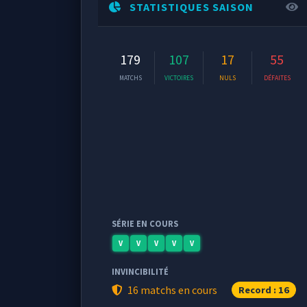
STATISTIQUES SAISON
179
107
17
55
MATCHS
VICTOIRES
NULS
DÉFAITES
SÉRIE EN COURS
V
V
V
V
V
INVINCIBILITÉ
16 matchs en cours
Record : 16