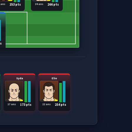
 ans
24 ans
253 pts
266 pts
ts
Syda
Elio
17 ans
22 ans
173 pts
254 pts