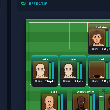
EFFECTIF
Berbatov
21 ans
258 p
Coku
Syvu
Sati
20 ans
18 ans
21 ans
270 pts
168 pts
258 p
Bupe
Ethan Clement