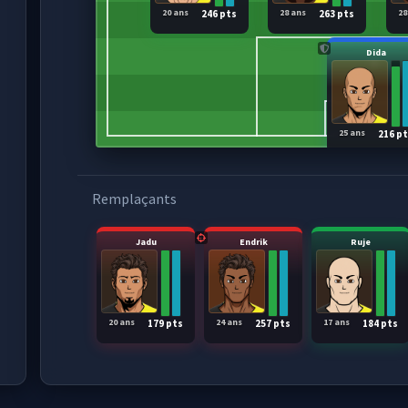
20 ans
28 ans
28
246 pts
263 pts
Dida
25 ans
216 p
Remplaçants
Jadu
Endrik
Ruje
20 ans
24 ans
17 ans
179 pts
257 pts
184 pts