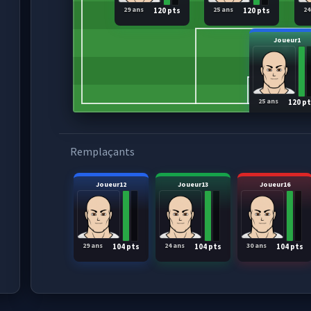
29 ans
25 ans
24
120 pts
120 pts
Joueur1
25 ans
120 p
Remplaçants
Joueur12
Joueur13
Joueur16
29 ans
24 ans
30 ans
104 pts
104 pts
104 pts