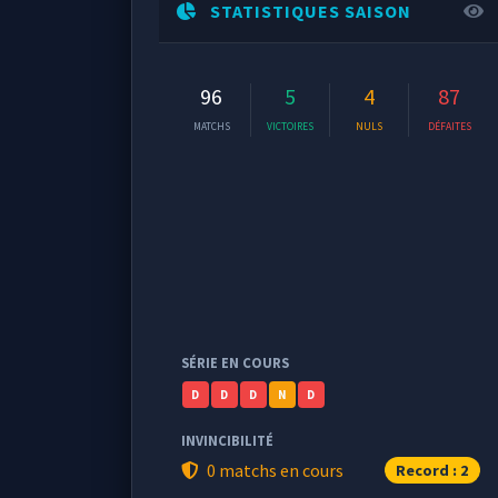
STATISTIQUES SAISON
96
5
4
87
MATCHS
VICTOIRES
NULS
DÉFAITES
SÉRIE EN COURS
D
D
D
N
D
INVINCIBILITÉ
0 matchs en cours
Record : 2