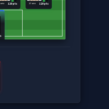
 ans
27 ans
120 pts
120 pts
ts