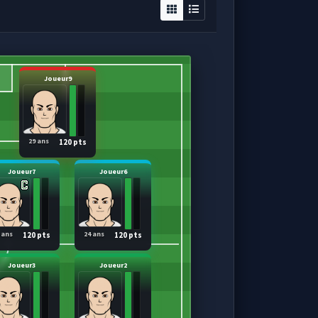
Joueur9
29 ans
120 pts
Joueur7
Joueur6
 ans
24 ans
120 pts
120 pts
Joueur3
Joueur2