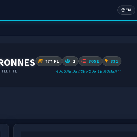
EN
Englis
ARONNES
??? FL
1
805E
831
TTEDITTE
"AUCUNE DEVISE POUR LE MOMENT"