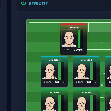
EFFECTIF
Joueur11
30 ans
120 pts
Joueur15
Joueur14
26 ans
24 ans
26
104 pts
104 pts
Joueur5
Joueur4